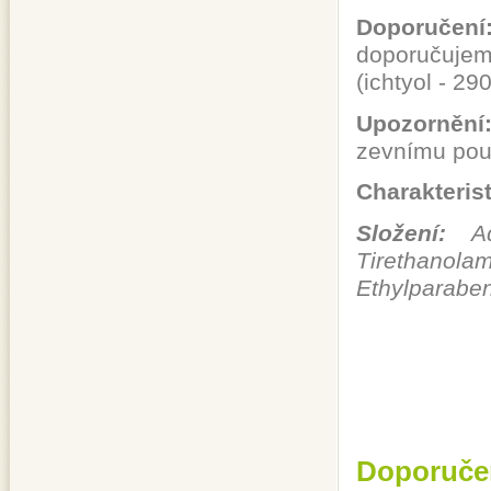
Doporučení
doporučuje
(ichtyol - 2
Upozornění
zevnímu použ
Charakteris
Složení:
Aqu
Tirethano
Ethylparaben
Doporuče