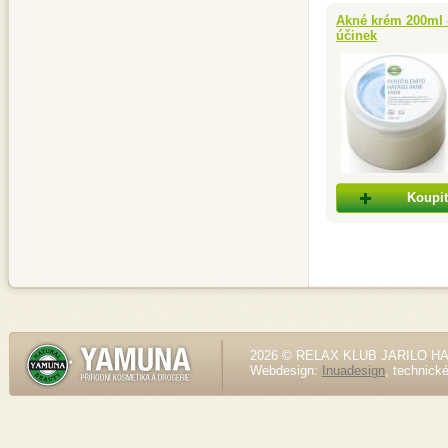
Akné krém 200ml -
účinek
Koupit
2026 © RELAX KLUB JARILO HALE
Webdesign:
Inuadesign
, technick