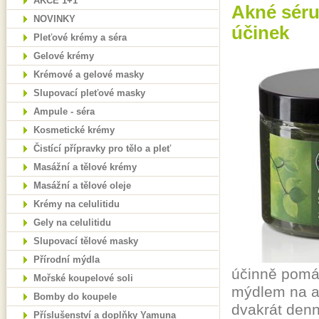
AKCE 1+1
Akné séru
NOVINKY
účinek
Pleťové krémy a séra
Gelové krémy
Krémové a gelové masky
Slupovací pleťové masky
Ampule - séra
Kosmetické krémy
Čistící přípravky pro tělo a pleť
Masážní a tělové krémy
Masážní a tělové oleje
Krémy na celulitidu
Gely na celulitidu
Slupovací tělové masky
Přírodní mýdla
účinně pomáh
Mořské koupelové soli
mýdlem na ak
Bomby do koupele
dvakrát denn
Příslušenství a doplňky Yamuna