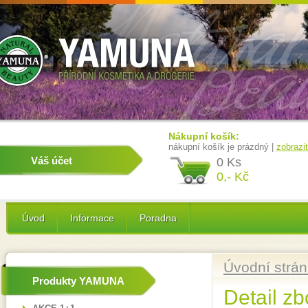
Nákupní košík:
nákupní košík je prázdný |
zobrazi
Váš účet
0 Ks
0,- Kč
Úvod
Informace
Poradna
Úvodní strá
Produkty YAMUNA
Detail zb