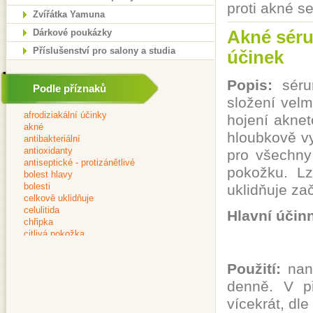
proti akné s
Zvířátka Yamuna
Akné séru
Dárkové poukázky
Příslušenství pro salony a studia
účinek
Popis:
séru
Podle příznaků
složení velm
hojení aknet
hloubkově vy
pro všechny
pokožku. L
uklidňuje za
Hlavní účin
Použití:
nane
denně. V př
vícekrát, dle