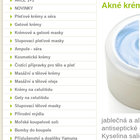
AKCE 1+1
Akné krém
NOVINKY
Pleťové krémy a séra
Gelové krémy
Krémové a gelové masky
Slupovací pleťové masky
Ampule - séra
Kosmetické krémy
Čistící přípravky pro tělo a pleť
Masážní a tělové krémy
Masážní a tělové oleje
Krémy na celulitidu
Gely na celulitidu
Slupovací tělové masky
Přírodní mýdla
jablečná a a
Mořské koupelové soli
antiseptické 
Bomby do koupele
Kyselina sal
Příslušenství a doplňky Yamuna