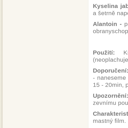
Kyselina ja
a šetrně na
Alantoin -
p
obranyschop
Použití:
K
(neoplachuj
Doporučení
- naneseme 
15 - 20min,
Upozornění
zevnímu použ
Charakterist
mastný film.