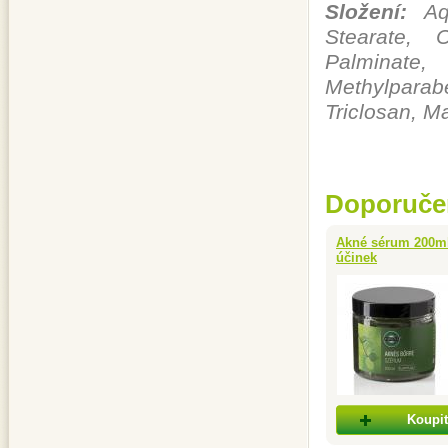
Složení:
Aqu
Stearate, C
Palminate
Methylparabe
Triclosan, Ma
Doporuče
Akné sérum 200ml 
účinek
Koupit