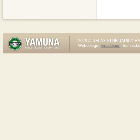
2026 © RELAX KLUB JARILO HALE
Webdesign:
Inuadesign
, technick