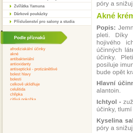
póry a snižuj
Zvířátka Yamuna
Akné krém
Dárkové poukázky
Příslušenství pro salony a studia
Popis:
Jemný
pleti. Dík
Podle příznaků
hojivého ic
účinných lát
účinky. Ple
posiluje imu
bude opět kr
Hlavní účinn
alantoin.
Ichtyol -
zuž
účinky, tlumí
Kyselina sa
póry a snižu