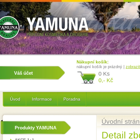
Nákupní košík:
nákupní košík je prázdný |
zobrazi
Váš účet
0 Ks
0,- Kč
Úvod
Informace
Poradna
Úvodní strá
Produkty YAMUNA
Detail zb